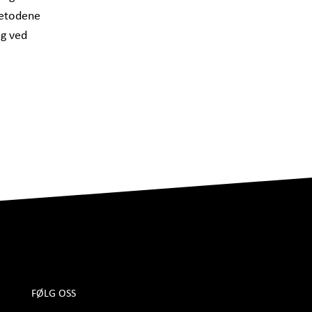
Metodene
og ved
FØLG OSS