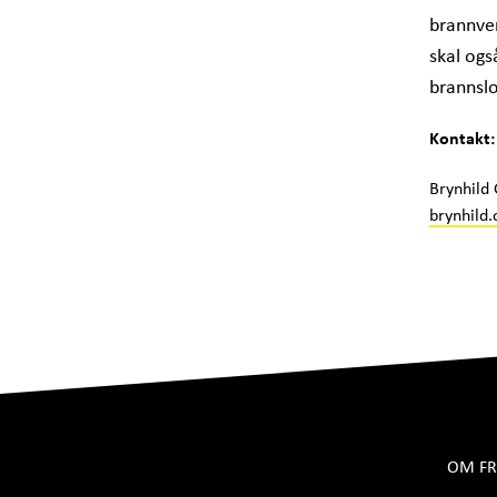
brannver
skal ogs
brannsl
Kontakt:
Brynhild
brynhild.
OM FR