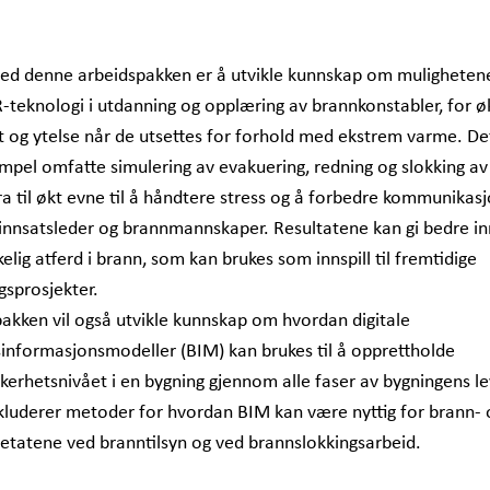
ed denne arbeidspakken er å utvikle kunnskap om mulighetene
-teknologi i utdanning og opplæring av brannkonstabler, for øk
t og ytelse når de utsettes for forhold med ekstrem varme. De
mpel omfatte simulering av evakuering, redning og slokking av
ra til økt evne til å håndtere stress og å forbedre kommunikas
nnsatsleder og brannmannskaper. Resultatene kan gi bedre inn
lig atferd i brann, som kan brukes som innspill til fremtidige
gsprosjekter.
akken vil også utvikle kunnskap om hvordan digitale
informasjonsmodeller (BIM) kan brukes til å opprettholde
kerhetsnivået i en bygning gjennom alle faser av bygningens le
kluderer metoder for hvordan BIM kan være nyttig for brann- 
etatene ved branntilsyn og ved brannslokkingsarbeid.