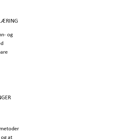
PLÆRING
nn- og
ed
bare
INGER
e metoder
 og at