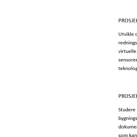
PROSJE
Utvikle 
rednings
virtuell
sensorer
teknolog
PROSJE
Studere 
bygnings
dokument
som kan 