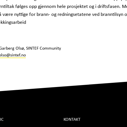
ntiltak følges opp gjennom hele prosjektet og i driftsfasen. 
å være nyttige for brann- og redningsetatene ved branntilsyn 
okkingsarbeid
 Garberg Olsø, SINTEF Community
olso@sintef.no
IC
KONTAKT