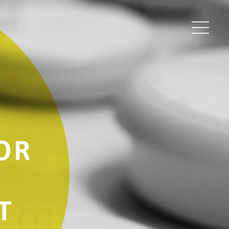
FOR
T