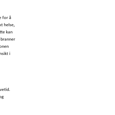
 for å
t helse,
tte kan
 branner
jonen
sikt i
vetid.
og