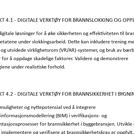
KT 4.1 - DIGITALE VERKTØY FOR BRANNSLOKKING OG OP
digitale løsninger for å øke sikkerheten og effektiviteten til bra
etatene under slokkingsarbeid. Dette kan inkludere trening m
e og utvidede virklighetsrom (VR/AR)-systemer, og bruk av bær
 for å oppdage skadelige faktorer. Validere og demonstrere
iene under realistiske forhold.
KT 4.2 - DIGITALE VERKTØY FOR BRANNSIKKERHET I BYGN
muligheter og nyttepotensial ved å integrere
informasjonsmodellering (BIM) i verifikasjons- og
asjonsprosesser for brannsikkerhet i byggebransjen. Utvikl
implementere og verifisere at brannsikkerhetskrav er oppfylt,