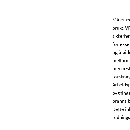
Målet m
bruke VR
sikkerhe
for ekse
og å bid
mellom i
menneske
forsknin
Arbeidsp
bygnings
brannsik
Dette in
rednings