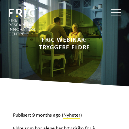
FRIC WEBINAR:
TRYGGERE ELDRE
Publisert
9 months ago
(
Nyheter
)
Eldre som bor alene har høy risiko for å