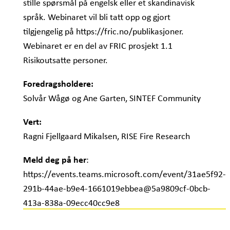
stille spørsmål på engelsk eller et skandinavisk
språk. Webinaret vil bli tatt opp og gjort
tilgjengelig på https://fric.no/publikasjoner.
Webinaret er en del av FRIC prosjekt 1.1
Risikoutsatte personer.
Foredragsholdere:
Solvår Wågø og Ane Garten, SINTEF Community
Vert:
Ragni Fjellgaard Mikalsen, RISE Fire Research
Meld deg på her
:
https://events.teams.microsoft.com/event/31ae5f92-
291b-44ae-b9e4-1661019ebbea@5a9809cf-0bcb-
413a-838a-09ecc40cc9e8